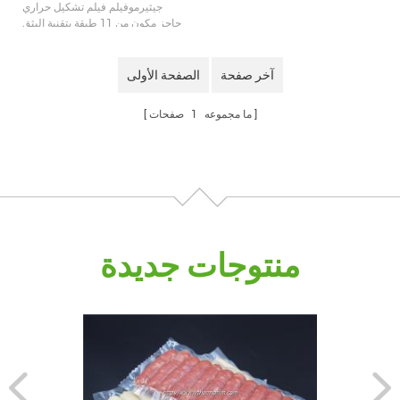
جيثيرموفيلم فيلم تشكيل حراري
حاجز مكون من 11 طبقة بتقنية البثق
المشترك، مصنوع من مادة
PE/PA/EVOH/PE، ويمكنه تحمل
وزن 8 كجم من الماء أو المواد
آخر صفحة
الصفحة الأولى
الصيدلانية تغليف المحاليل الوريدية.
ما مجموعه
1
صفحات
منتوجات جديدة