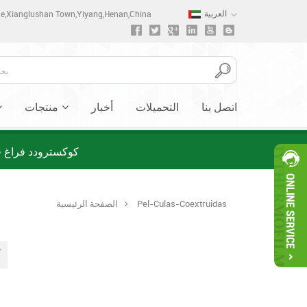
العربية
one,Xianglushan Town,Yiyang,Henan,China
اتصل بنا
التحميلات
أخبار
منتجات
كوكسترودد فراغ في
Pel-Culas-Coextruidas
الصفحة الرئيسية
آ