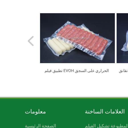
نقانق
تطبيق فيلم EVOH الحراري على السجق
للح
العلامات الساخنة
معلومات
لمطبوعة تشكيل الفيلم
الصفحة الرئيسية