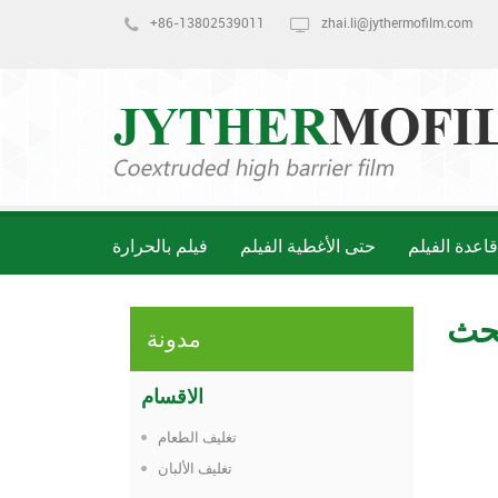
+86-13802539011
zhai.li@jythermofilm.com
اعدة الفيلم
حتى الأغطية الفيلم
فيلم بالحرارة
حث
مدونة
الاقسام
تغليف الطعام
تغليف الألبان