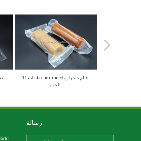
سجق
11 طبقات coextruded فيلم بالحرارة
للحوم
رسالة
Side